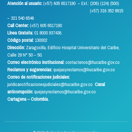
Atención al usuario:
(+57) 605 6517190 – Ext.: (206) (124) (500)
(+57) 316 352 8915
– 321 540 6546
Call Center:
(+57) 605 6517190
Línea Gratuita:
01 8000 937436.
Código postal:
130002
Dirección:
Zaragocilla, Edificio Hospital Universitario del Caribe,
Calle 29 N° 50 – 50.
Correo electrónico institucional:
contactenos@hucaribe.gov.co
Reclamos y sugerencias:
quejasyreclamos@hucaribe.gov.co
Correo de notificaciones judiciales:
juridicanotificacionesjudiciales@hucaribe.gov.co
Canal
anticorrupción:
quejasyreclamos@hucaribe.gov.co
Cartagena – Colombia.