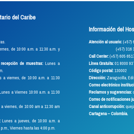
tario del Caribe
Información del Hos
as.
Atención al usuario:
(+57
rnes, de 10:00 a.m. a 11:30 a.m. y
(+57) 316 352 891
Call Center:
(+57) 605 651
o recepción de muestras:
Lunes a
Línea Gratuita:
01 8000 93
.m.
Código postal:
130002
 a viernes, de 10:00 a.m. a 11:30
Dirección:
Zaragocilla, Edif
Correo electrónico instituc
Lunes a Viernes 10:00 a.m. a 11:30
Reclamos y sugerencias:
q
Correo de notificaciones j
a viernes, de 10:00 am a 11:30 am
Canal anticorrupción:
quej
Cartagena – Colombia.
:
Lunes a jueves, de 10:00 a.m. a
 p.m., Viernes hasta las 4:00 p.m.