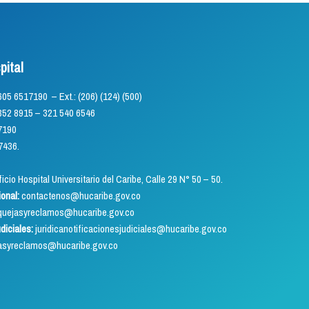
pital
) 605 6517190 – Ext.: (206) (124) (500)
5 – 321 540 6546
7190
7436.
icio Hospital Universitario del Caribe, Calle 29 N° 50 – 50.
ional:
contactenos@hucaribe.gov.co
uejasyreclamos@hucaribe.gov.co
udiciales:
juridicanotificacionesjudiciales@hucaribe.gov.co
asyreclamos@hucaribe.gov.co