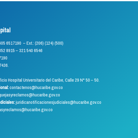
pital
) 605 6517190 – Ext.: (206) (124) (500)
5 – 321 540 6546
7190
7436.
icio Hospital Universitario del Caribe, Calle 29 N° 50 – 50.
ional:
contactenos@hucaribe.gov.co
uejasyreclamos@hucaribe.gov.co
udiciales:
juridicanotificacionesjudiciales@hucaribe.gov.co
asyreclamos@hucaribe.gov.co