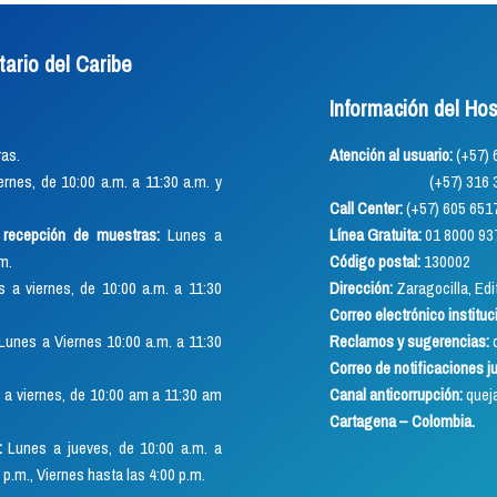
tario del Caribe
Información del Hos
as.
Atención al usuario:
(+57
rnes, de 10:00 a.m. a 11:30 a.m. y
(+57) 316 352 891
Call Center:
(+57) 605 651
o recepción de muestras:
Lunes a
Línea Gratuita:
01 8000 93
.m.
Código postal:
130002
 a viernes, de 10:00 a.m. a 11:30
Dirección:
Zaragocilla, Edif
Correo electrónico instituc
Lunes a Viernes 10:00 a.m. a 11:30
Reclamos y sugerencias:
q
Correo de notificaciones j
a viernes, de 10:00 am a 11:30 am
Canal anticorrupción:
quej
Cartagena – Colombia.
:
Lunes a jueves, de 10:00 a.m. a
 p.m., Viernes hasta las 4:00 p.m.