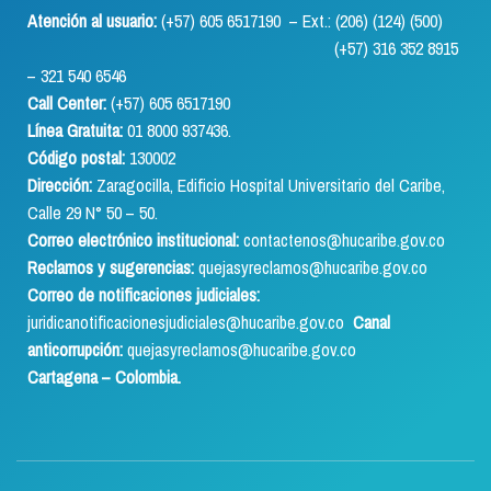
Atención al usuario:
(+57) 605 6517190 – Ext.: (206) (124) (500)
(+57) 316 352 8915
– 321 540 6546
Call Center:
(+57) 605 6517190
Línea Gratuita:
01 8000 937436.
Código postal:
130002
Dirección:
Zaragocilla, Edificio Hospital Universitario del Caribe,
Calle 29 N° 50 – 50.
Correo electrónico institucional:
contactenos@hucaribe.gov.co
Reclamos y sugerencias:
quejasyreclamos@hucaribe.gov.co
Correo de notificaciones judiciales:
juridicanotificacionesjudiciales@hucaribe.gov.co
Canal
anticorrupción:
quejasyreclamos@hucaribe.gov.co
Cartagena – Colombia.