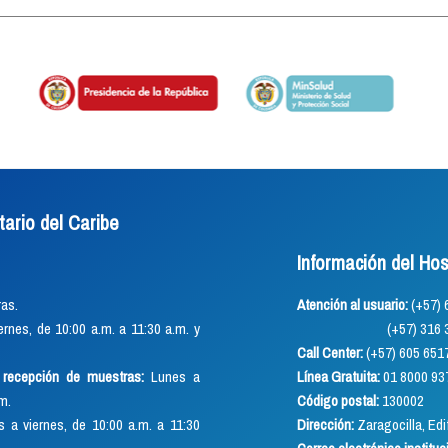
tario del Caribe
Información del Hos
as.
Atención al usuario:
(+57
rnes, de 10:00 a.m. a 11:30 a.m. y
(+57) 316 352 891
Call Center:
(+57) 605 651
o recepción de muestras:
Lunes a
Línea Gratuita:
01 8000 93
.m.
Código postal:
130002
 a viernes, de 10:00 a.m. a 11:30
Dirección:
Zaragocilla, Edif