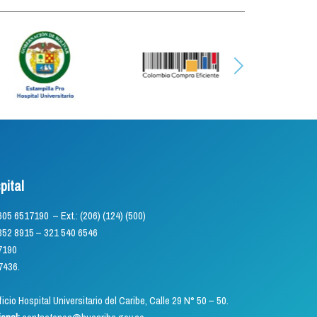
pital
) 605 6517190 – Ext.: (206) (124) (500)
5 – 321 540 6546
7190
7436.
icio Hospital Universitario del Caribe, Calle 29 N° 50 – 50.