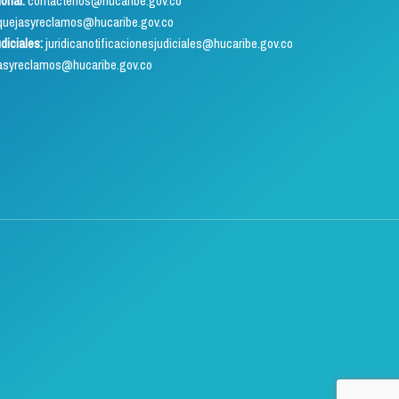
ional:
contactenos@hucaribe.gov.co
uejasyreclamos@hucaribe.gov.co
udiciales:
juridicanotificacionesjudiciales@hucaribe.gov.co
asyreclamos@hucaribe.gov.co