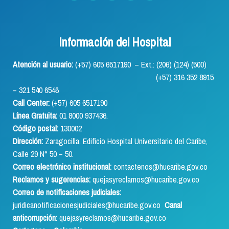
Información del Hospital
Atención al usuario:
(+57) 605 6517190 – Ext.: (206) (124) (500)
(+57) 316 352 8915
– 321 540 6546
Call Center:
(+57) 605 6517190
Línea Gratuita:
01 8000 937436.
Código postal:
130002
Dirección:
Zaragocilla, Edificio Hospital Universitario del Caribe,
Calle 29 N° 50 – 50.
Correo electrónico institucional:
contactenos@hucaribe.gov.co
Reclamos y sugerencias:
quejasyreclamos@hucaribe.gov.co
Correo de notificaciones judiciales:
juridicanotificacionesjudiciales@hucaribe.gov.co
Canal
anticorrupción:
quejasyreclamos@hucaribe.gov.co