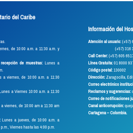
tario del Caribe
Información del Hos
as.
Atención al usuario:
(+57
rnes, de 10:00 a.m. a 11:30 a.m. y
(+57) 316 352 891
Call Center:
(+57) 605 651
o recepción de muestras:
Lunes a
Línea Gratuita:
01 8000 93
.m.
Código postal:
130002
 a viernes, de 10:00 a.m. a 11:30
Dirección:
Zaragocilla, Edif
Correo electrónico instituc
Lunes a Viernes 10:00 a.m. a 11:30
Reclamos y sugerencias:
q
Correo de notificaciones j
a viernes, de 10:00 am a 11:30 am
Canal anticorrupción:
quej
Cartagena – Colombia.
:
Lunes a jueves, de 10:00 a.m. a
 p.m., Viernes hasta las 4:00 p.m.