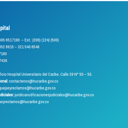
pital
) 605 6517190 – Ext.: (206) (124) (500)
5 – 321 540 6546
7190
7436.
icio Hospital Universitario del Caribe, Calle 29 N° 50 – 50.
ional:
contactenos@hucaribe.gov.co
uejasyreclamos@hucaribe.gov.co
udiciales:
juridicanotificacionesjudiciales@hucaribe.gov.co
asyreclamos@hucaribe.gov.co