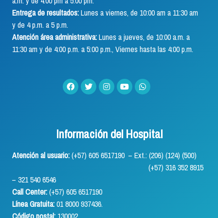
a.m. y de 4:00 pm a 5:00 pm.
Entrega de resultados:
Lunes a viernes, de 10:00 am a 11:30 am
y de 4 p.m. a 5 p.m.
Atención área administrativa:
Lunes a jueves, de 10:00 a.m. a
11:30 am y de 4:00 p.m. a 5:00 p.m., Viernes hasta las 4:00 p.m.
Información del Hospital
Atención al usuario:
(+57) 605 6517190 – Ext.: (206) (124) (500)
(+57) 316 352 8915
– 321 540 6546
Call Center:
(+57) 605 6517190
Línea Gratuita:
01 8000 937436.
Código postal:
130002