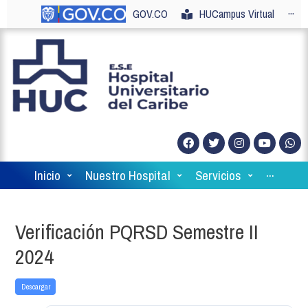
GOV.CO
HUCampus Virtual
···
Inicio
Nuestro Hospital
Servicios
···
Verificación PQRSD Semestre II
2024
Descargar