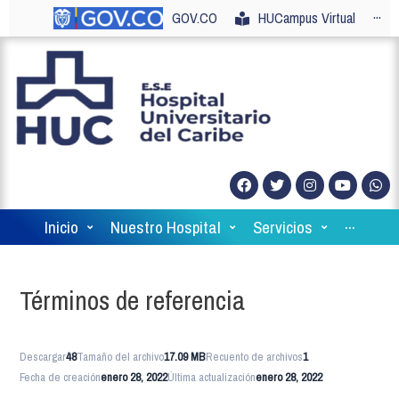
GOV.CO
HUCampus Virtual
···
Inicio
Nuestro Hospital
Servicios
···
Términos de referencia
Descargar
48
Tamaño del archivo
17.09 MB
Recuento de archivos
1
Fecha de creación
enero 28, 2022
Última actualización
enero 28, 2022