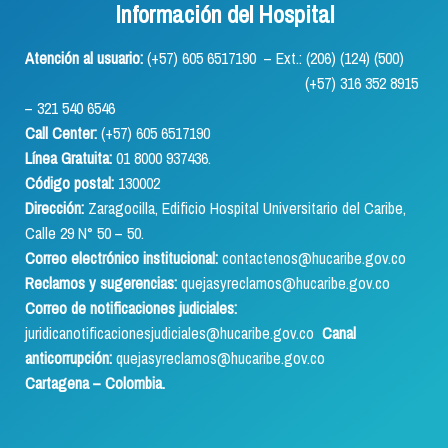
Información del Hospital
Atención al usuario:
(+57) 605 6517190 – Ext.: (206) (124) (500)
(+57) 316 352 8915
– 321 540 6546
Call Center:
(+57) 605 6517190
Línea Gratuita:
01 8000 937436.
Código postal:
130002
Dirección:
Zaragocilla, Edificio Hospital Universitario del Caribe,
Calle 29 N° 50 – 50.
Correo electrónico institucional:
contactenos@hucaribe.gov.co
Reclamos y sugerencias:
quejasyreclamos@hucaribe.gov.co
Correo de notificaciones judiciales:
juridicanotificacionesjudiciales@hucaribe.gov.co
Canal
anticorrupción:
quejasyreclamos@hucaribe.gov.co
Cartagena – Colombia.