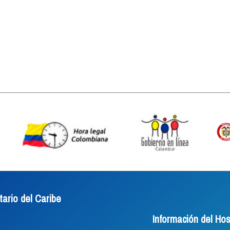
tario del Caribe
Información del Hos