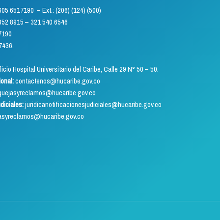
) 605 6517190 – Ext.: (206) (124) (500)
5 – 321 540 6546
7190
7436.
icio Hospital Universitario del Caribe, Calle 29 N° 50 – 50.
ional:
contactenos@hucaribe.gov.co
uejasyreclamos@hucaribe.gov.co
udiciales:
juridicanotificacionesjudiciales@hucaribe.gov.co
asyreclamos@hucaribe.gov.co