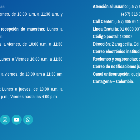
as.
Atención al usuario:
(+57
rnes, de 10:00 a.m. a 11:30 a.m. y
(+57) 316 352 891
Call Center:
(+57) 605 651
o recepción de muestras:
Lunes a
Línea Gratuita:
01 8000 93
.m.
Código postal:
130002
 a viernes, de 10:00 a.m. a 11:30
Dirección:
Zaragocilla, Edif
Correo electrónico instituc
Lunes a Viernes 10:00 a.m. a 11:30
Reclamos y sugerencias:
q
Correo de notificaciones j
a viernes, de 10:00 am a 11:30 am
Canal anticorrupción:
quej
Cartagena – Colombia.
:
Lunes a jueves, de 10:00 a.m. a
 p.m., Viernes hasta las 4:00 p.m.