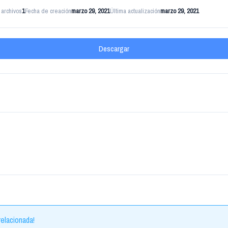
archivos
1
Fecha de creación
marzo 29, 2021
Última actualización
marzo 29, 2021
Descargar
elacionada!