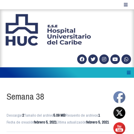
Semana 38
Descargar
2
Tamaño del archivo
5.09 MB
Recuento de archivos
1
Fecha de creación
febrero 5, 2021
Última actualización
febrero 5, 2021