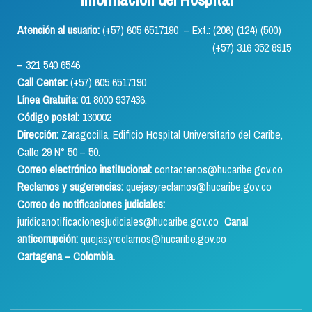
Atención al usuario:
(+57) 605 6517190 – Ext.: (206) (124) (500)
(+57) 316 352 8915
– 321 540 6546
Call Center:
(+57) 605 6517190
Línea Gratuita:
01 8000 937436.
Código postal:
130002
Dirección:
Zaragocilla, Edificio Hospital Universitario del Caribe,
Calle 29 N° 50 – 50.
Correo electrónico institucional:
contactenos@hucaribe.gov.co
Reclamos y sugerencias:
quejasyreclamos@hucaribe.gov.co
Correo de notificaciones judiciales:
juridicanotificacionesjudiciales@hucaribe.gov.co
Canal
anticorrupción:
quejasyreclamos@hucaribe.gov.co
Cartagena – Colombia.