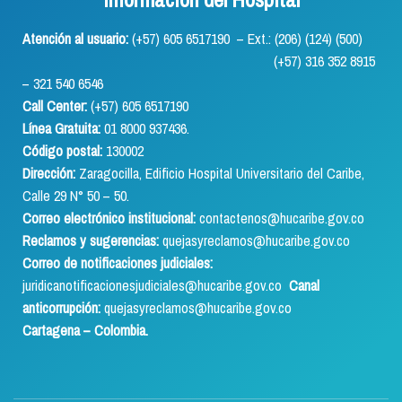
Atención al usuario:
(+57) 605 6517190 – Ext.: (206) (124) (500)
(+57) 316 352 8915
– 321 540 6546
Call Center:
(+57) 605 6517190
Línea Gratuita:
01 8000 937436.
Código postal:
130002
Dirección:
Zaragocilla, Edificio Hospital Universitario del Caribe,
Calle 29 N° 50 – 50.
Correo electrónico institucional:
contactenos@hucaribe.gov.co
Reclamos y sugerencias:
quejasyreclamos@hucaribe.gov.co
Correo de notificaciones judiciales:
juridicanotificacionesjudiciales@hucaribe.gov.co
Canal
anticorrupción:
quejasyreclamos@hucaribe.gov.co
Cartagena – Colombia.