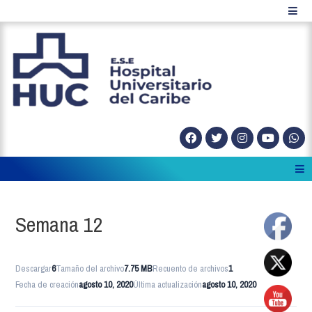
Semana 12
Descargar
6
Tamaño del archivo
7.75 MB
Recuento de archivos
1
Fecha de creación
agosto 10, 2020
Última actualización
agosto 10, 2020