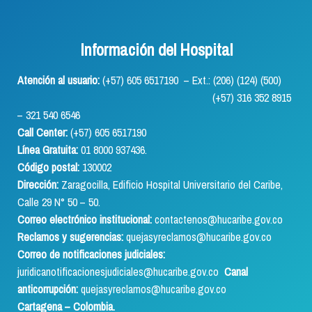
Información del Hospital
Atención al usuario:
(+57) 605 6517190 – Ext.: (206) (124) (500)
(+57) 316 352 8915
– 321 540 6546
Call Center:
(+57) 605 6517190
Línea Gratuita:
01 8000 937436.
Código postal:
130002
Dirección:
Zaragocilla, Edificio Hospital Universitario del Caribe,
Calle 29 N° 50 – 50.
Correo electrónico institucional:
contactenos@hucaribe.gov.co
Reclamos y sugerencias:
quejasyreclamos@hucaribe.gov.co
Correo de notificaciones judiciales:
juridicanotificacionesjudiciales@hucaribe.gov.co
Canal
anticorrupción:
quejasyreclamos@hucaribe.gov.co
Cartagena – Colombia.