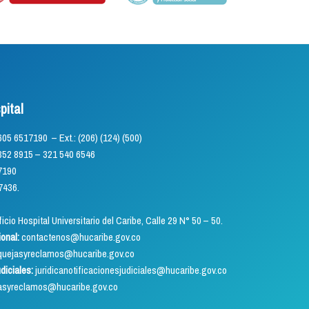
pital
) 605 6517190 – Ext.: (206) (124) (500)
5 – 321 540 6546
7190
7436.
icio Hospital Universitario del Caribe, Calle 29 N° 50 – 50.
ional:
contactenos@hucaribe.gov.co
uejasyreclamos@hucaribe.gov.co
udiciales:
juridicanotificacionesjudiciales@hucaribe.gov.co
asyreclamos@hucaribe.gov.co