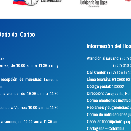
tario del Caribe
Información del Hos
as.
Atención al usuario:
(+57
rnes, de 10:00 a.m. a 11:30 a.m. y
(+57) 316 352 891
Call Center:
(+57) 605 651
o recepción de muestras:
Lunes a
Línea Gratuita:
01 8000 93
.m.
Código postal:
130002
 a viernes, de 10:00 a.m. a 11:30
Dirección:
Zaragocilla, Edif
Correo electrónico instituc
Lunes a Viernes 10:00 a.m. a 11:30
Reclamos y sugerencias:
q
Correo de notificaciones j
a viernes, de 10:00 am a 11:30 am
Canal anticorrupción:
quej
Cartagena – Colombia.