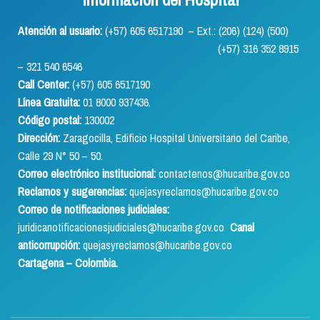
Atención al usuario:
(+57) 605 6517190 – Ext.: (206) (124) (500)
(+57) 316 352 8915
– 321 540 6546
Call Center:
(+57) 605 6517190
Línea Gratuita:
01 8000 937436.
Código postal:
130002
Dirección:
Zaragocilla, Edificio Hospital Universitario del Caribe,
Calle 29 N° 50 – 50.
Correo electrónico institucional:
contactenos@hucaribe.gov.co
Reclamos y sugerencias:
quejasyreclamos@hucaribe.gov.co
Correo de notificaciones judiciales:
juridicanotificacionesjudiciales@hucaribe.gov.co
Canal
anticorrupción:
quejasyreclamos@hucaribe.gov.co
Cartagena – Colombia.