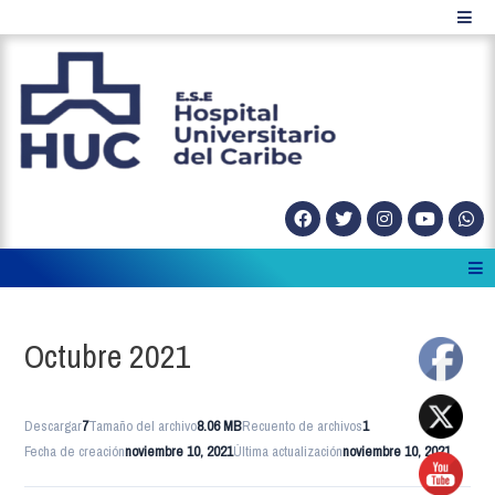
Octubre 2021
Descargar
7
Tamaño del archivo
8.06 MB
Recuento de archivos
1
Fecha de creación
noviembre 10, 2021
Última actualización
noviembre 10, 2021