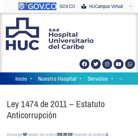
GOV.CO
HUCampus Virtual
···
Inicio
Nuestro Hospital
Servicios
···
Ley 1474 de 2011 – Estatuto
Anticorrupción
Descargar
48
Tamaño del archivo
358.68 KB
Recuento de archivos
1