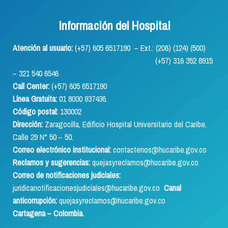
Información del Hospital
Atención al usuario:
(+57) 605 6517190 – Ext.: (206) (124) (500)
(+57) 316 352 8915
– 321 540 6546
Call Center:
(+57) 605 6517190
Línea Gratuita:
01 8000 937436.
Código postal:
130002
Dirección:
Zaragocilla, Edificio Hospital Universitario del Caribe,
Calle 29 N° 50 – 50.
Correo electrónico institucional:
contactenos@hucaribe.gov.co
Reclamos y sugerencias:
quejasyreclamos@hucaribe.gov.co
Correo de notificaciones judiciales:
juridicanotificacionesjudiciales@hucaribe.gov.co
Canal
anticorrupción:
quejasyreclamos@hucaribe.gov.co
Cartagena – Colombia.