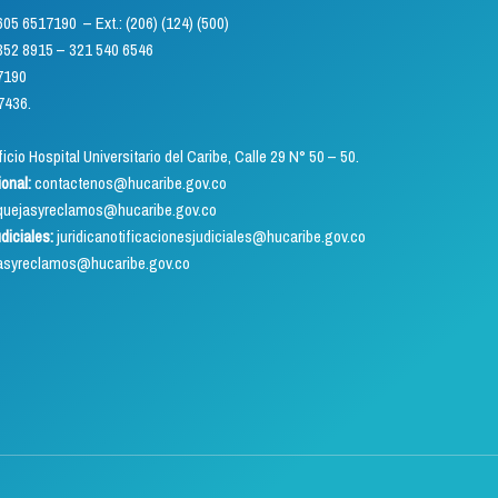
) 605 6517190 – Ext.: (206) (124) (500)
5 – 321 540 6546
7190
7436.
icio Hospital Universitario del Caribe, Calle 29 N° 50 – 50.
ional:
contactenos@hucaribe.gov.co
uejasyreclamos@hucaribe.gov.co
udiciales:
juridicanotificacionesjudiciales@hucaribe.gov.co
asyreclamos@hucaribe.gov.co