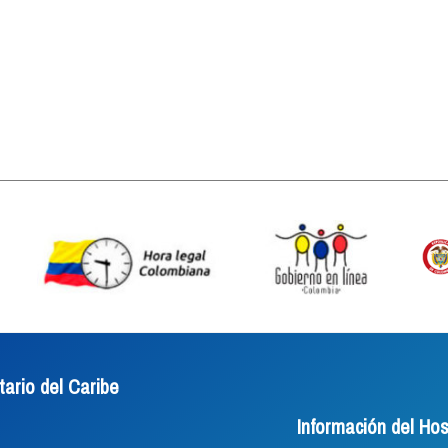
tario del Caribe
Información del Hos