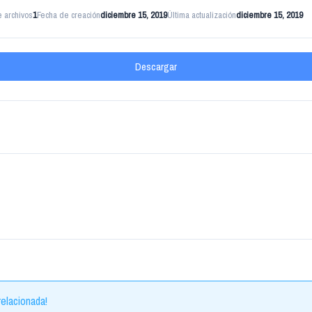
 archivos
1
Fecha de creación
diciembre 15, 2019
Última actualización
diciembre 15, 2019
Descargar
elacionada!