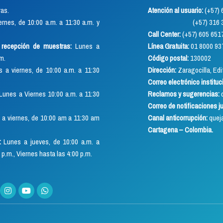
as.
Atención al usuario:
(+57
rnes, de 10:00 a.m. a 11:30 a.m. y
(+57) 316 352 891
Call Center:
(+57) 605 651
o recepción de muestras:
Lunes a
Línea Gratuita:
01 8000 93
.m.
Código postal:
130002
 a viernes, de 10:00 a.m. a 11:30
Dirección:
Zaragocilla, Edif
Correo electrónico instituc
Lunes a Viernes 10:00 a.m. a 11:30
Reclamos y sugerencias:
q
Correo de notificaciones j
a viernes, de 10:00 am a 11:30 am
Canal anticorrupción:
quej
Cartagena – Colombia.
:
Lunes a jueves, de 10:00 a.m. a
 p.m., Viernes hasta las 4:00 p.m.