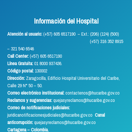
Información del Hospital
Atención al usuario:
(+57) 605 6517190 – Ext.: (206) (124) (500)
(+57) 316 352 8915
– 321 540 6546
Call Center:
(+57) 605 6517190
Línea Gratuita:
01 8000 937436.
Código postal:
130002
Dirección:
Zaragocilla, Edificio Hospital Universitario del Caribe,
Calle 29 N° 50 – 50.
Correo electrónico institucional:
contactenos@hucaribe.gov.co
Reclamos y sugerencias:
quejasyreclamos@hucaribe.gov.co
Correo de notificaciones judiciales:
juridicanotificacionesjudiciales@hucaribe.gov.co
Canal
anticorrupción:
quejasyreclamos@hucaribe.gov.co
Cartagena – Colombia.