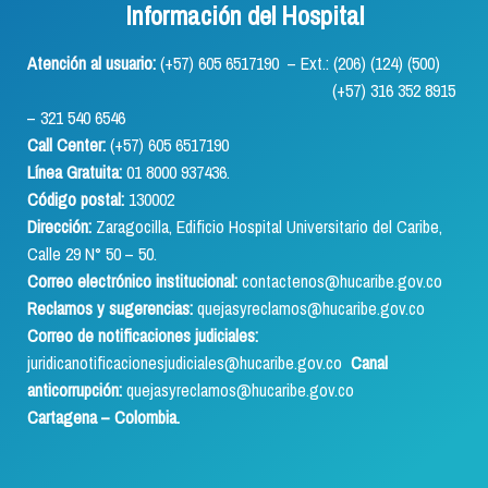
Información del Hospital
Atención al usuario:
(+57) 605 6517190 – Ext.: (206) (124) (500)
(+57) 316 352 8915
– 321 540 6546
Call Center:
(+57) 605 6517190
Línea Gratuita:
01 8000 937436.
Código postal:
130002
Dirección:
Zaragocilla, Edificio Hospital Universitario del Caribe,
Calle 29 N° 50 – 50.
Correo electrónico institucional:
contactenos@hucaribe.gov.co
Reclamos y sugerencias:
quejasyreclamos@hucaribe.gov.co
Correo de notificaciones judiciales:
juridicanotificacionesjudiciales@hucaribe.gov.co
Canal
anticorrupción:
quejasyreclamos@hucaribe.gov.co
Cartagena – Colombia.