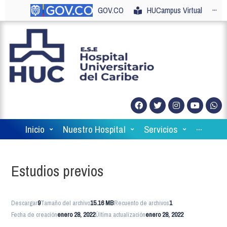
GOV.CO
HUCampus Virtual
···
Inicio
Nuestro Hospital
Servicios
···
Estudios previos
Descargar
9
Tamaño del archivo
15.16 MB
Recuento de archivos
1
Fecha de creación
enero 28, 2022
Última actualización
enero 28, 2022