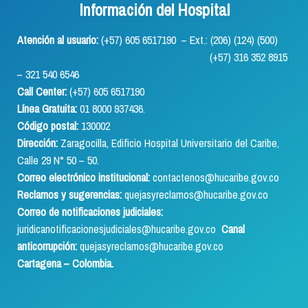
Información del Hospital
Atención al usuario:
(+57) 605 6517190 – Ext.: (206) (124) (500)
(+57) 316 352 8915
– 321 540 6546
Call Center:
(+57) 605 6517190
Línea Gratuita:
01 8000 937436.
Código postal:
130002
Dirección:
Zaragocilla, Edificio Hospital Universitario del Caribe,
Calle 29 N° 50 – 50.
Correo electrónico institucional:
contactenos@hucaribe.gov.co
Reclamos y sugerencias:
quejasyreclamos@hucaribe.gov.co
Correo de notificaciones judiciales:
juridicanotificacionesjudiciales@hucaribe.gov.co
Canal
anticorrupción:
quejasyreclamos@hucaribe.gov.co
Cartagena – Colombia.