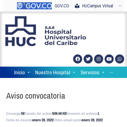
GOV.CO
HUCampus Virtual
···
Inicio
Nuestro Hospital
Servicios
···
Aviso convocatoria
Descargar
58
Tamaño del archivo
508.48 KB
Recuento de archivos
1
Fecha de creación
enero 28, 2022
Última actualización
enero 28, 2022