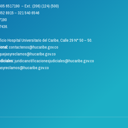
) 605 6517190 – Ext.: (206) (124) (500)
5 – 321 540 6546
7190
7436.
icio Hospital Universitario del Caribe, Calle 29 N° 50 – 50.
ional:
contactenos@hucaribe.gov.co
uejasyreclamos@hucaribe.gov.co
udiciales:
juridicanotificacionesjudiciales@hucaribe.gov.co
asyreclamos@hucaribe.gov.co