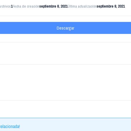
rchivos
1
Fecha de creación
septiembre 8, 2021
Última actualización
septiembre 8, 2021
Descargar
elacionada!