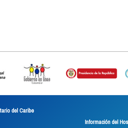
tario del Caribe
Información del Hos