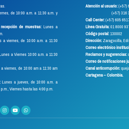
as.
Atención al usuario:
(+57
rnes, de 10:00 a.m. a 11:30 a.m. y
(+57) 316 352 891
Call Center:
(+57) 605 651
o recepción de muestras:
Lunes a
Línea Gratuita:
01 8000 93
.m.
Código postal:
130002
 a viernes, de 10:00 a.m. a 11:30
Dirección:
Zaragocilla, Edif
Correo electrónico instituc
Lunes a Viernes 10:00 a.m. a 11:30
Reclamos y sugerencias:
q
Correo de notificaciones j
a viernes, de 10:00 am a 11:30 am
Canal anticorrupción:
quej
Cartagena – Colombia.
:
Lunes a jueves, de 10:00 a.m. a
 p.m., Viernes hasta las 4:00 p.m.