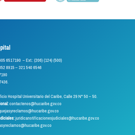
pital
) 605 6517190 – Ext.: (206) (124) (500)
5 – 321 540 6546
7190
7436.
icio Hospital Universitario del Caribe, Calle 29 N° 50 – 50.
ional:
contactenos@hucaribe.gov.co
uejasyreclamos@hucaribe.gov.co
udiciales:
juridicanotificacionesjudiciales@hucaribe.gov.co
asyreclamos@hucaribe.gov.co