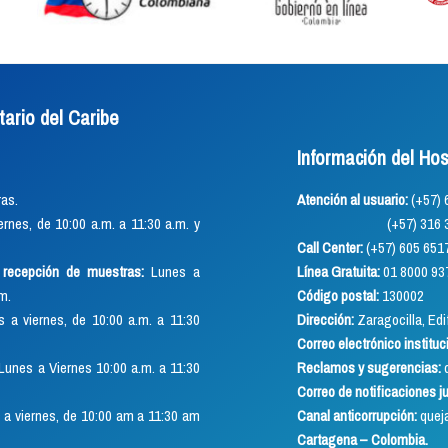
tario del Caribe
Información del Hos
as.
Atención al usuario:
(+57
rnes, de 10:00 a.m. a 11:30 a.m. y
(+57) 316 352 891
Call Center:
(+57) 605 651
o recepción de muestras:
Lunes a
Línea Gratuita:
01 8000 93
.m.
Código postal:
130002
 a viernes, de 10:00 a.m. a 11:30
Dirección:
Zaragocilla, Edif
Correo electrónico instituc
Lunes a Viernes 10:00 a.m. a 11:30
Reclamos y sugerencias:
q
Correo de notificaciones j
a viernes, de 10:00 am a 11:30 am
Canal anticorrupción:
quej
Cartagena – Colombia.