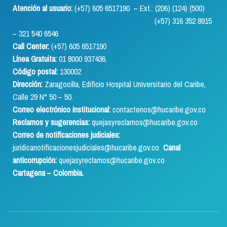
Atención al usuario:
(+57) 605 6517190 – Ext.: (206) (124) (500)
(+57) 316 352 8915
– 321 540 6546
Call Center:
(+57) 605 6517190
Línea Gratuita:
01 8000 937436.
Código postal:
130002
Dirección:
Zaragocilla, Edificio Hospital Universitario del Caribe,
Calle 29 N° 50 – 50.
Correo electrónico institucional:
contactenos@hucaribe.gov.co
Reclamos y sugerencias:
quejasyreclamos@hucaribe.gov.co
Correo de notificaciones judiciales:
juridicanotificacionesjudiciales@hucaribe.gov.co
Canal
anticorrupción:
quejasyreclamos@hucaribe.gov.co
Cartagena – Colombia.