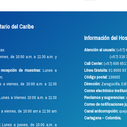
tario del Caribe
Información del Hos
as.
Atención al usuario:
(+57
rnes, de 10:00 a.m. a 11:30 a.m. y
(+57) 316 352 891
Call Center:
(+57) 605 651
o recepción de muestras:
Lunes a
Línea Gratuita:
01 8000 93
.m.
Código postal:
130002
 a viernes, de 10:00 a.m. a 11:30
Dirección:
Zaragocilla, Edif
Correo electrónico instituc
Lunes a Viernes 10:00 a.m. a 11:30
Reclamos y sugerencias:
q
Correo de notificaciones j
a viernes, de 10:00 am a 11:30 am
Canal anticorrupción:
quej
Cartagena – Colombia.
:
Lunes a jueves, de 10:00 a.m. a