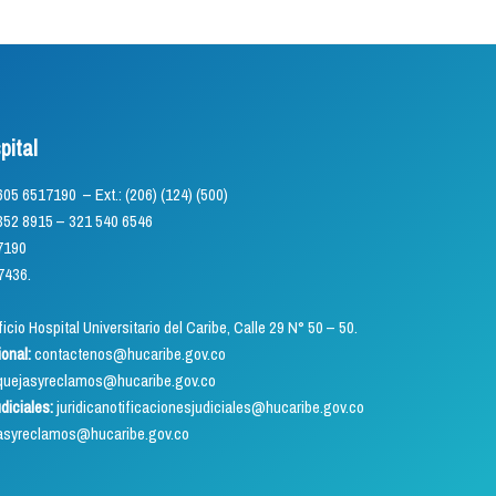
pital
) 605 6517190 – Ext.: (206) (124) (500)
5 – 321 540 6546
7190
7436.
icio Hospital Universitario del Caribe, Calle 29 N° 50 – 50.
ional:
contactenos@hucaribe.gov.co
uejasyreclamos@hucaribe.gov.co
udiciales:
juridicanotificacionesjudiciales@hucaribe.gov.co
asyreclamos@hucaribe.gov.co