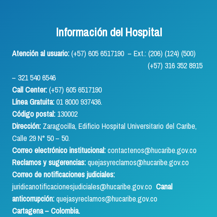
Información del Hospital
Atención al usuario:
(+57) 605 6517190 – Ext.: (206) (124) (500)
(+57) 316 352 8915
– 321 540 6546
Call Center:
(+57) 605 6517190
Línea Gratuita:
01 8000 937436.
Código postal:
130002
Dirección:
Zaragocilla, Edificio Hospital Universitario del Caribe,
Calle 29 N° 50 – 50.
Correo electrónico institucional:
contactenos@hucaribe.gov.co
Reclamos y sugerencias:
quejasyreclamos@hucaribe.gov.co
Correo de notificaciones judiciales:
juridicanotificacionesjudiciales@hucaribe.gov.co
Canal
anticorrupción:
quejasyreclamos@hucaribe.gov.co
Cartagena – Colombia.