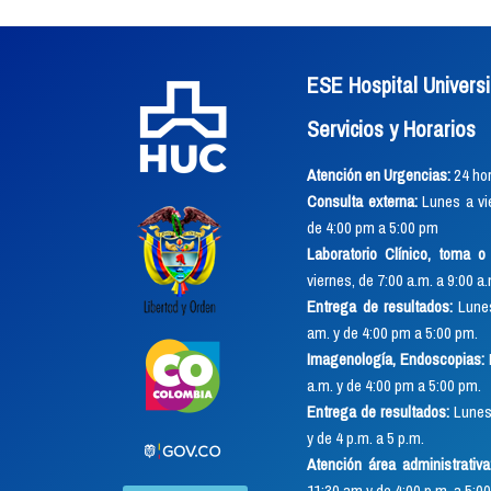
ESE Hospital Universi
Servicios y Horarios
Atención en Urgencias:
24 hor
Consulta externa:
Lunes a vie
de 4:00 pm a 5:00 pm
Laboratorio Clínico, toma 
viernes, de 7:00 a.m. a 9:00 a
Entrega de resultados:
Lunes
am. y de 4:00 pm a 5:00 pm.
Imagenología, Endoscopias:
a.m. y de 4:00 pm a 5:00 pm.
Entrega de resultados:
Lunes 
y de 4 p.m. a 5 p.m.
Atención área administrativa
11:30 am y de 4:00 p.m. a 5:00