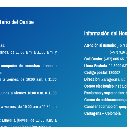
tario del Caribe
Información del Hos
as.
Atención al usuario:
(+57
rnes, de 10:00 a.m. a 11:30 a.m. y
(+57) 316 352 891
Call Center:
(+57) 605 651
o recepción de muestras:
Lunes a
Línea Gratuita:
01 8000 93
.m.
Código postal:
130002
 a viernes, de 10:00 a.m. a 11:30
Dirección:
Zaragocilla, Edif
Correo electrónico instituc
Lunes a Viernes 10:00 a.m. a 11:30
Reclamos y sugerencias:
q
Correo de notificaciones j
a viernes, de 10:00 am a 11:30 am
Canal anticorrupción:
quej
Cartagena – Colombia.
:
Lunes a jueves, de 10:00 a.m. a
 p.m., Viernes hasta las 4:00 p.m.