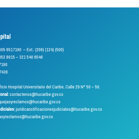
pital
) 605 6517190 – Ext.: (206) (124) (500)
5 – 321 540 6546
7190
7436.
icio Hospital Universitario del Caribe, Calle 29 N° 50 – 50.
ional:
contactenos@hucaribe.gov.co
uejasyreclamos@hucaribe.gov.co
udiciales:
juridicanotificacionesjudiciales@hucaribe.gov.co
asyreclamos@hucaribe.gov.co