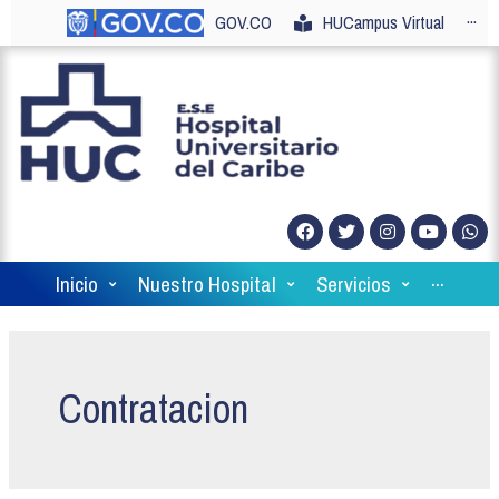
GOV.CO
HUCampus Virtual
···
Inicio
Nuestro Hospital
Servicios
···
Contratacion