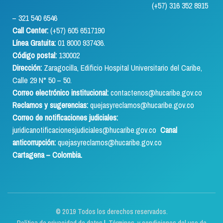
(+57) 316 352 8915
– 321 540 6546
Call Center:
(+57) 605 6517190
Línea Gratuita:
01 8000 937436.
Código postal:
130002
Dirección:
Zaragocilla, Edificio Hospital Universitario del Caribe,
Calle 29 N° 50 – 50.
Correo electrónico institucional:
contactenos@hucaribe.gov.co
Reclamos y sugerencias:
quejasyreclamos@hucaribe.gov.co
Correo de notificaciones judiciales:
juridicanotificacionesjudiciales@hucaribe.gov.co
Canal
anticorrupción:
quejasyreclamos@hucaribe.gov.co
Cartagena – Colombia.
© 2019 Todos los derechos reservados.