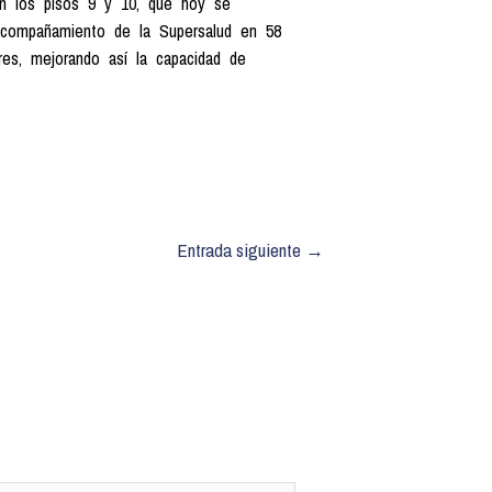
 en los pisos 9 y 10, que hoy se
l acompañamiento de la Supersalud en 58
ores, mejorando así la capacidad de
Entrada siguiente
→