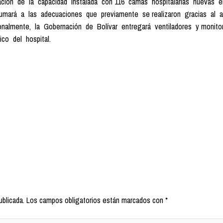
iación de la capacidad instalada con 116 camas hospitalarias nuevas
e sumará a las adecuaciones que previamente se realizaron gracias a
ionalmente, la Gobernación de Bolívar entregará ventiladores y monit
co del hospital.
ublicada.
Los campos obligatorios están marcados con
*