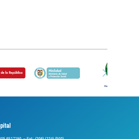
pital
) 605 6517190 – Ext.: (206) (124) (500)