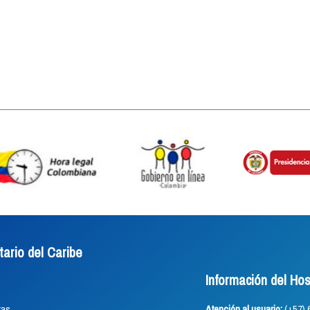
tario del Caribe
Información del Hos
as.
Atención al usuario:
(+57