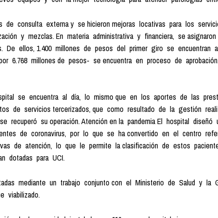
de consulta externa y se hicieron mejoras locativas para los servicio
ización y mezclas. En materia administrativa y financiera, se asignaron
 De ellos, 1.400 millones de pesos del primer giro se encuentran 
or 6.768 millones de pesos- se encuentra en proceso de aprobación. 
ital se encuentra al día, lo mismo que en los aportes de las prestac
tos de servicios tercerizados, que como resultado de la gestión real
 recuperó su operación. Atención en la pandemia El hospital diseñó 
ientes de coronavirus, por lo que se ha convertido en el centro re
ivas de atención, lo que le permite la clasificación de estos paciente
an dotadas para UCI.
das mediante un trabajo conjunto con el Ministerio de Salud y la Go
 viabilizado.